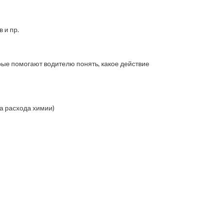
 и пр.
рые помогают водителю понять, какое действие
а расхода химии)