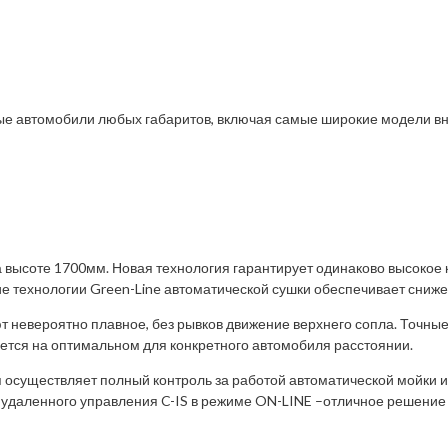
вые автомобили любых габаритов, включая самые широкие модели в
высоте 1700мм. Новая технология гарантирует одинаково высокое 
ие технологии Green-Line автоматической сушки обеспечивает сниж
 невероятно плавное, без рывков движение верхнего сопла. Точны
ется на оптимальном для конкретного автомобиля расстоянии.
 осуществляет полный контроль за работой автоматической мойки 
 удаленного управления C-IS в режиме ON-LINE –отличное решение 