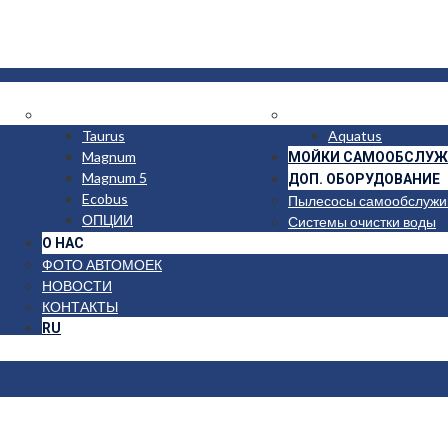
ГРУЗОВЫЕ И АВТОБУСНЫЕ >>
БЕСКОНТАКТНЫЕ
Taurus
Aquatus
Magnum
МОЙКИ САМООБСЛУЖ
Magnum 5
ДОП. ОБОРУДОВАНИЕ
Ecobus
Пылесосы самообслужи
ОПЦИИ
Системы очистки воды
О НАС
ФОТО АВТОМОЕК
НОВОСТИ
КОНТАКТЫ
RU