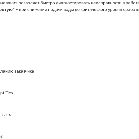
навания позволяет быстро диагностировать неисправности в работе
остую”
– при снижении подачи воды до критического уровня сраба
еланию заказчика
ptiFlex.
зыке.
т.