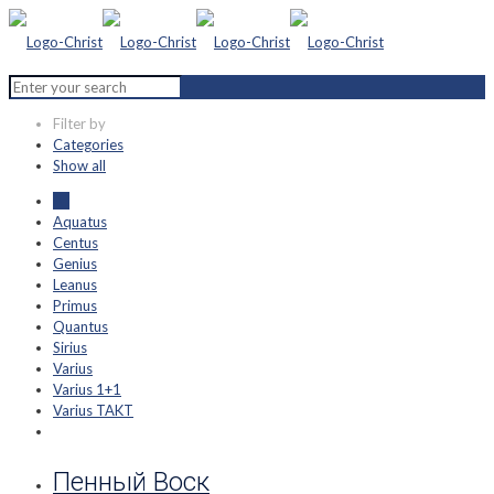
Filter by
Categories
Show all
All
Aquatus
Centus
Genius
Leanus
Primus
Quantus
Sirius
Varius
Varius 1+1
Varius TAKT
Пенный Воск