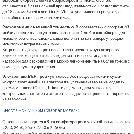
Высокая скорость мойки
Сверхскоростная мойка Quantus
отличается в 3 раза большей производительностью и позволяет мыть
до 18 автомобилей в час. Опция Vitesse увеличивает пропускную
способность еще на «+2» мойки в час.
Расход химии с немецкой точностью.
В соответствии с программой
мойки дополнительно устанавливаются от 1 до 4-х контейнеров для
моющих реагентов. Специальные деления на контейнере упрощают
мониторинг потребления химии.
Встроенные дозирующие насосы гарантируют точную дозировку
химических концентратов в каждом контейнере. Стандартные
настройки для расхода химии можно легко изменить на более тонкие с
помощью пульта управления.
Электроника B&R премиум класса
Все процессы мойки и сушки
контролирует новейшая электроника, устанавливаемая на моделях
премиум-класса (Genius, Primus и др.) Благодаря множеству
контрольных счётчиков и отчётов, вы надежно защищены от воровства
на автомойке.
Высота мойки 2,25м (базовая модель)
Quantus производится в
5-ти конфигурациях
моечной зоны с высотой
2250, 2450, 2650, 2750 и 2850мм
Доступна опция боковой бесконтактной мойки высоким давлением для