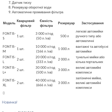
Датчик тиску
Резервуар оборотної води
Автоматичне промивання фільтра
Кварцовий
Ємність
Модель
Резервуар
Застосування
фільтр
фільтра
легкові автомийки
FONTIS-
3 000 л/год
1 шт.
500 л
ручного типу або
S
(50 л /хв)
автоматичні
FONTIS-
10 000 л/год
вантажні та автобусні
1 шт.
1 000 л
M
(166 л /хв)
автомийки
FONTIS-
20 000 л/год
тунельні мийки або
2 шт.
2 000 л
L
(333 л /хв)
кілька портальних
FONTIS-
30 000 л/год
великі автомийні
2 шт.
3 000 л
L+
(500 л /хв)
комплекси
залізничні мийки,
FONTIS-
40 000 л/год
2 шт.
3 000 л
великі автомийні
XL
(666 л /хв)
комплекси
Новинка!