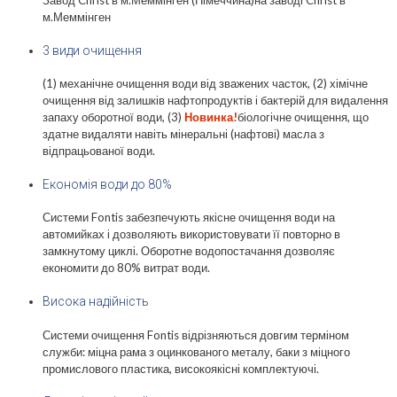
Завод Christ в м.Меммінген (Німеччина)
на заводі Christ
в
м.Меммінген
3 види очищення
(1) механічне очищення води від зважених часток, (2) хімічне
очищення від залишків нафтопродуктів і бактерій для видалення
запаху оборотної води, (3)
Новинка!
біологічне очищення, що
здатне видаляти навіть мінеральні (нафтові) масла з
відпрацьованої води.
Економія води до 80%
Системи Fontis забезпечують якісне очищення води на
автомийках і дозволяють використовувати її повторно в
замкнутому циклі. Оборотне водопостачання дозволяє
економити до 80% витрат води.
Висока надійність
Системи очищення Fontis відрізняються довгим терміном
служби: міцна рама з оцинкованого металу, баки з міцного
промислового пластика, високоякісні комплектуючі.