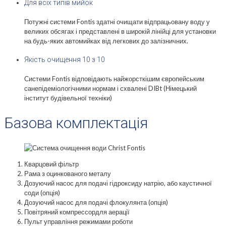
Для всіх типів мийок
Потужні системи Fontis здатні очищати відпрацьовану воду у
великих обсягах і представлені в широкій лінійці для установки
на будь-яких автомийках від легкових до залізничних.
Якість очищення 10 з 10
Системи Fontis відповідають найжорсткішим європейським
санепідеміологічними нормам і схвалені DIBt (Німецький
інститут будівельної техніки)
Базова комплектація
Кварцовий фільтр
Рама з оцинкованого металу
Дозуючий насос для подачі гідроксиду натрію, або каустичної
соди (опція)
Дозуючий насос для подачі флокулянта (опція)
Повітряний компрессордля аерації
Пульт управління режимами роботи