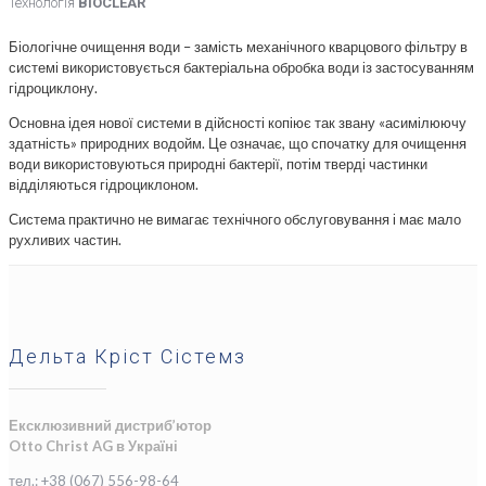
Технологія
BIOCLEAR
Біологічне очищення води – замість механічного кварцового фільтру в
системі використовується бактеріальна обробка води із застосуванням
гідроциклону.
Основна ідея нової системи в дійсності копіює так звану «асимілюючу
здатність» природних водойм. Це означає, що спочатку для очищення
води використовуються природні бактерії, потім тверді частинки
відділяються гідроциклоном.
Система практично не вимагає технічного обслуговування і має мало
рухливих частин.
Дельта Кріст Сістемз
Ексклюзивний дистриб’ютор
Otto Christ AG в Україні
тел.: +38 (067) 556-98-64