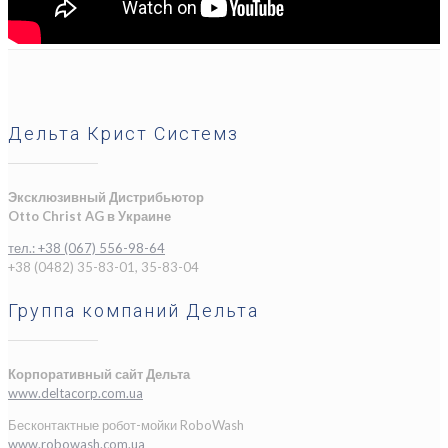
Дельта Крист Системз
Эксклюзивный Дистрибьютор
Otto Christ AG в Украине
тел.: +38 (067) 556-98-64
+38 (0482) 35-83-01, 35-83-04
Группа компаний Дельта
Корпоративный сайт Дельта
www.deltacorp.com.ua
Бесконтактные робот-мойки RoboWash
www.robowash.com.ua